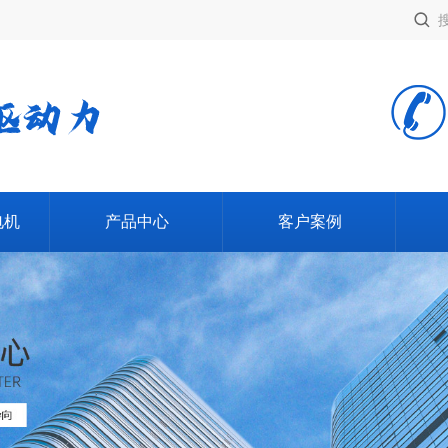
电机
产品中心
客户案例