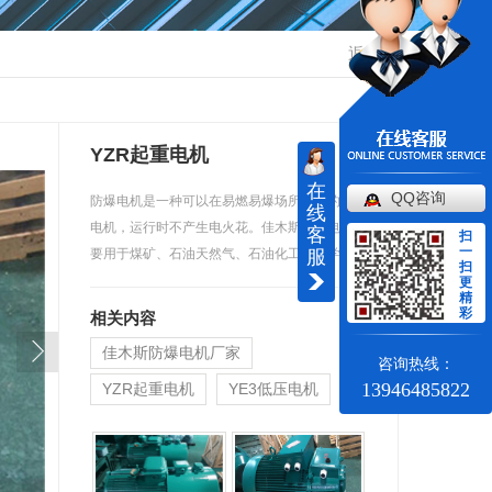
返回
YZR起重电机
在
QQ咨询
防爆电机是一种可以在易燃易爆场所使用的一种
线
电机，运行时不产生电火花。佳木斯防爆电机主
客
扫
一
服
要用于煤矿、石油天然气、石油化工和化学…
扫
更
精
彩
相关内容
佳木斯防爆电机厂家
咨询热线：
13946485822
YZR起重电机
YE3低压电机