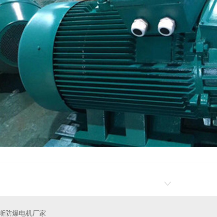
斯隔爆电机
YKK高压电机
斯防爆电机厂家