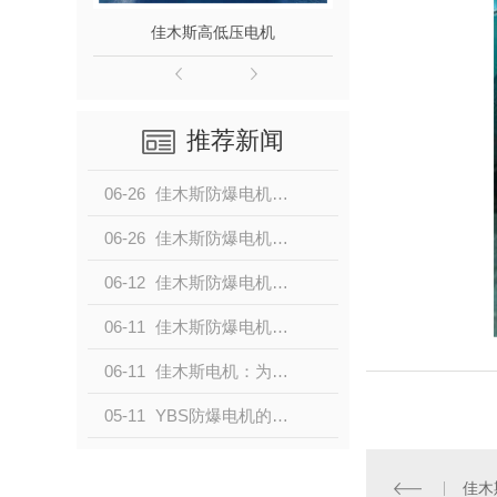
佳木斯高低压电机
佳木
推荐新闻
06-26
佳木斯防爆电机选型要点与工业应用优势解析
06-26
佳木斯防爆电机核心优势与产品特点详解
06-12
佳木斯防爆电机：工业高危场景的可靠动力选择
06-11
佳木斯防爆电机 工业易燃易爆工况专用驱动电机
06-11
佳木斯电机：为节能减排做出贡献
05-11
YBS防爆电机的防爆要点说明
佳木