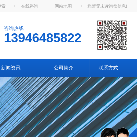
搜索
在线咨询
网站地图
您暂无未读询盘信息!
咨询热线：
13946485822
新闻资讯
公司简介
联系方式