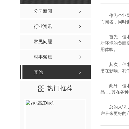
公司新闻
作为企业
而闻名，同时
行业资讯
首先，佳
常见问题
对环境的负面
用体验。
时事聚焦
其次，佳
潜在影响。我
其他
此外，佳
热门推荐
品，..其在
总的来说
户带来更好的