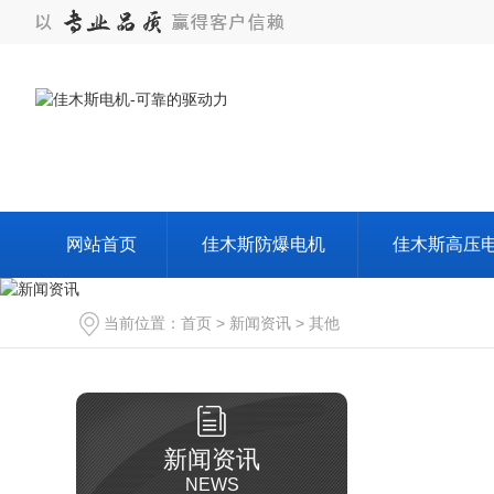
网站首页
佳木斯防爆电机
佳木斯高压
当前位置：
首页
>
新闻资讯
>
其他
新闻资讯
NEWS